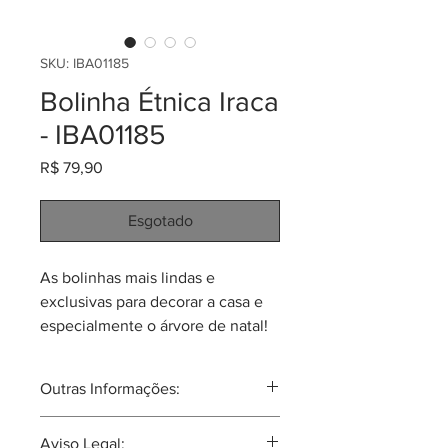
SKU: IBA01185
Bolinha Étnica Iraca
- IBA01185
Preço
R$ 79,90
Esgotado
As bolinhas mais lindas e
exclusivas para decorar a casa e
especialmente o árvore de natal!
Feitas pela comunidade de
Sandoná em palma de iraca
Outras Informações:
(Carludovica palmata). Cada uma
tem 7cm de diâmetro e pesa 15
Aunque já extinta, podesse dizer que
Aviso Legal:
gramas.
esta comunidade que faz os