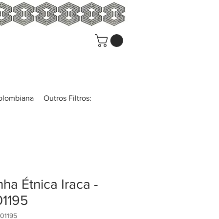
colombiana
Outros Filtros:
nha Étnica Iraca -
01195
A01195