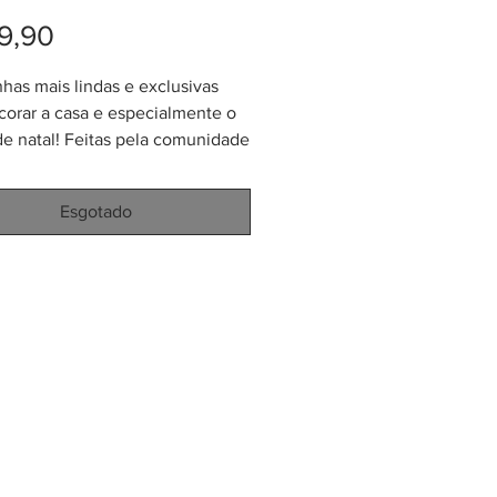
Preço
9,90
nhas mais lindas e exclusivas
corar a casa e especialmente o
de natal! Feitas pela comunidade
oná em palma de iraca
ovica palmata). Cada uma tem
Esgotado
 diâmetro e pesa 15 gramas.
naturais de Palma de Iraca
m conhecida como "paja
"). Produzida na região sud-
da Colômbia. Cada peça uma
 arte!