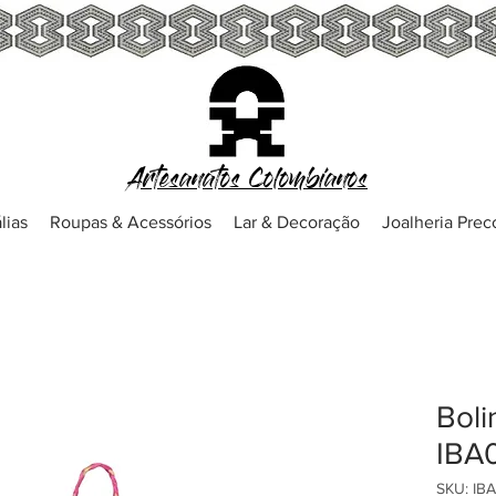
Artesanatos Colombianos
lias
Roupas & Acessórios
Lar & Decoração
Joalheria Pre
Boli
IBA
SKU: IB