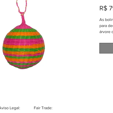
R$ 7
As boli
para de
árvore 
de Sand
(Carlud
7cm de
Fibras 
(també
toquilla
oeste 
obra de
Aviso Legal:
Fair Trade: