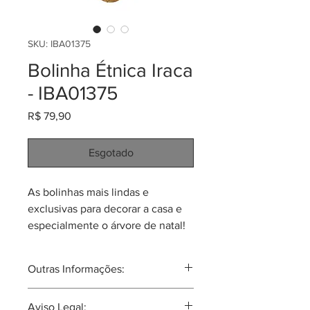
SKU: IBA01375
Bolinha Étnica Iraca
- IBA01375
Preço
R$ 79,90
Esgotado
As bolinhas mais lindas e
exclusivas para decorar a casa e
especialmente o árvore de natal!
Feitas pela comunidade de
Sandoná em palma de iraca
Outras Informações:
(Carludovica palmata). Cada uma
tem 7cm de diâmetro e pesa 15
Aunque já extinta, podesse dizer que
Aviso Legal:
gramas.
esta comunidade que faz os