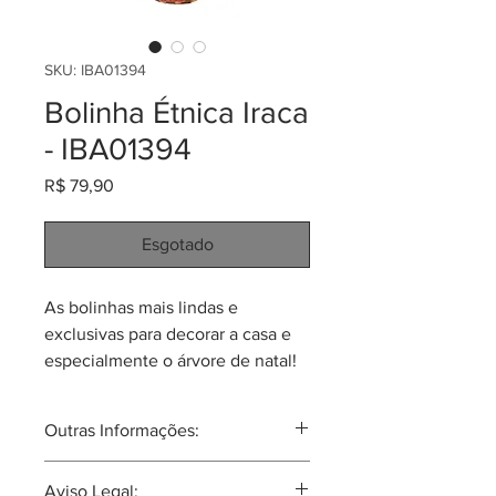
SKU: IBA01394
Bolinha Étnica Iraca
- IBA01394
Preço
R$ 79,90
Esgotado
As bolinhas mais lindas e
exclusivas para decorar a casa e
especialmente o árvore de natal!
Feitas pela comunidade de
Sandoná em palma de iraca
Outras Informações:
(Carludovica palmata). Cada uma
tem 7cm de diâmetro e pesa 15
Aunque já extinta, podesse dizer que
Aviso Legal:
gramas.
esta comunidade que faz os