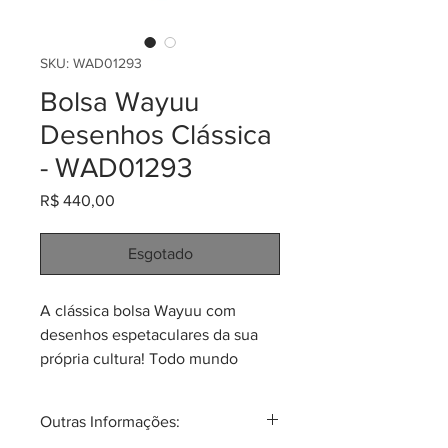
SKU: WAD01293
Bolsa Wayuu
Desenhos Clássica
- WAD01293
Preço
R$ 440,00
Esgotado
A clássica bolsa Wayuu com
desenhos espetaculares da sua
própria cultura! Todo mundo
reconhece a beleza do tecido e
dos desenhos! São lindas, únicas,
Outras Informações:
mágicas! Feitas em tecido têxtil