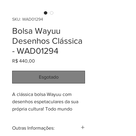
SKU: WAD01294
Bolsa Wayuu
Desenhos Clássica
- WAD01294
Preço
R$ 440,00
Esgotado
A clássica bolsa Wayuu com
desenhos espetaculares da sua
própria cultura! Todo mundo
reconhece a beleza do tecido e
dos desenhos! São lindas, únicas,
Outras Informações:
mágicas! Feitas em tecido têxtil