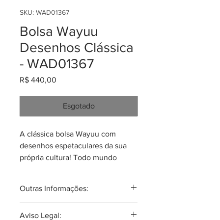
SKU: WAD01367
Bolsa Wayuu
Desenhos Clássica
- WAD01367
Preço
R$ 440,00
Esgotado
A clássica bolsa Wayuu com
desenhos espetaculares da sua
própria cultura! Todo mundo
reconhece a beleza do tecido e
dos desenhos! São lindas, únicas,
Outras Informações:
mágicas! Feitas em tecido têxtil
de altíssima qualidade (parte
A tribo Wayuu tal vez seja a mais
Aviso Legal:
algodão e parte sintético) por
famosa tribu Colombiana no