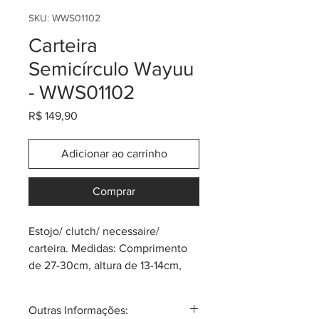
SKU: WWS01102
Carteira
Semicírculo Wayuu
- WWS01102
Preço
R$ 149,90
Adicionar ao carrinho
Comprar
Estojo/ clutch/ necessaire/
carteira. Medidas: Comprimento
de 27-30cm, altura de 13-14cm,
profundidade de 1cm. Produtos
únicos e mágicos! Feitos pela
Outras Informações:
tribo Wayuu do norte da