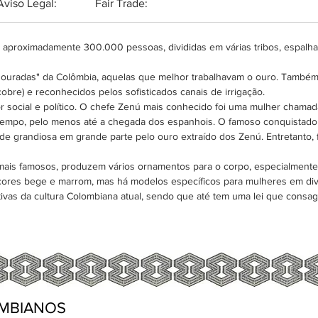
Aviso Legal:
Fair Trade:
maneira 
naturai
aproximadamente 300.000 pessoas, divididas em várias tribos, espalha
(Gyneri
versátil.
douradas" da Colômbia, aquelas que melhor trabalhavam o ouro. Também
bre) e reconhecidos pelos sofisticados canais de irrigação.
 social e político. O chefe Zenú mais conhecido foi uma mulher chamada 
empo, pelo menos até a chegada dos espanhois. O famoso conquistado
de grandiosa em grande parte pelo ouro extraído dos Zenú. Entretanto, 
is famosos, produzem vários ornamentos para o corpo, especialmente p
cores bege e marrom, mas há modelos específicos para mulheres em div
ivas da cultura Colombiana atual, sendo que até tem uma lei que cons
MBIANOS