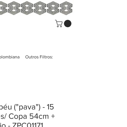
colombiana
Outros Filtros:
éu ("pava") - 15
es/ Copa 54cm +
jo - ZPC01171