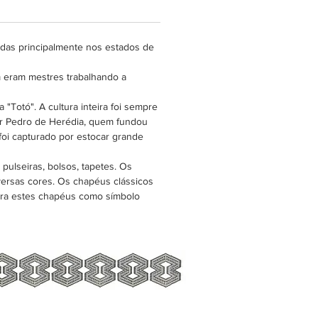
possível. É feito de fibras
s da palma de "caña flecha"
das principalmente nos estados de
um sagitatum) - resistente e
 eram mestres trabalhando a
"Totó". A cultura inteira foi sempre
r Pedro de Herédia, quem fundou
foi capturado por estocar grande
ulseiras, bolsos, tapetes. Os
ersas cores. Os chapéus clássicos
agra estes chapéus como símbolo