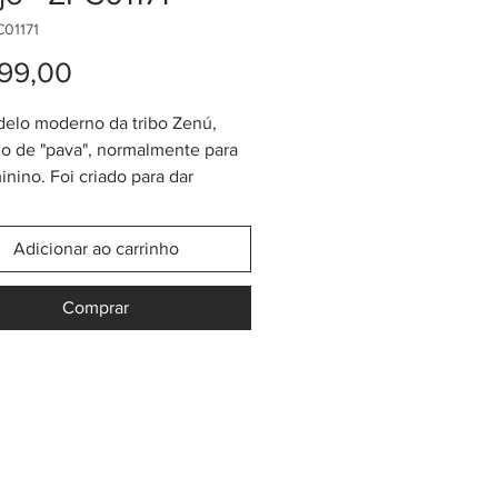
C01171
Preço
99,00
elo moderno da tribo Zenú,
 de "pava", normalmente para
inino. Foi criado para dar
dade ao clássico "sombrero
". Tem "15 pares" (tramas), copa
Adicionar ao carrinho
ba de 11cm + estojo.
o de "pares" representa a
Comprar
de do trançado, indo de 15 até
em casos excepcionais, podendo
até 27 e 33. Sua forma peculiar
s trançados permite dobrá-los
a incrível, sem danificar o
, podendo assim ser guardado
jo que o acompanha e
rtado ou protegido da melhor