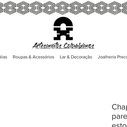
Artesanatos Colombianos
lias
Roupas & Acessórios
Lar & Decoração
Joalheria Pre
Chap
par
esto