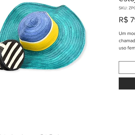
SKU: ZP
R$ 7
Um mod
chamado
uso fem
diversi
vueltiao
54cm, a
O númer
qualida
23, e, 
chegar 
de pare
de form
produto
no esto
transpo