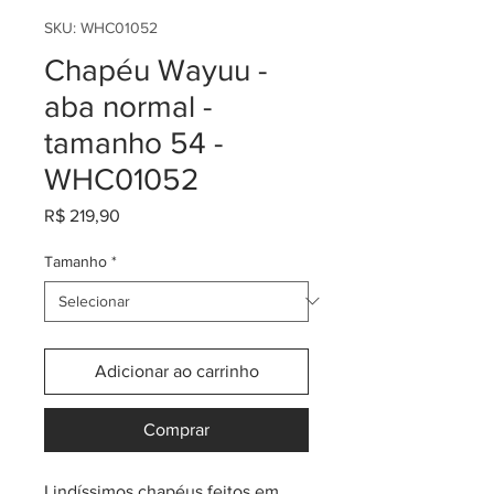
SKU: WHC01052
Chapéu Wayuu -
aba normal -
tamanho 54 -
WHC01052
Preço
R$ 219,90
Tamanho
*
Adicionar ao carrinho
Comprar
Lindíssimos chapéus feitos em