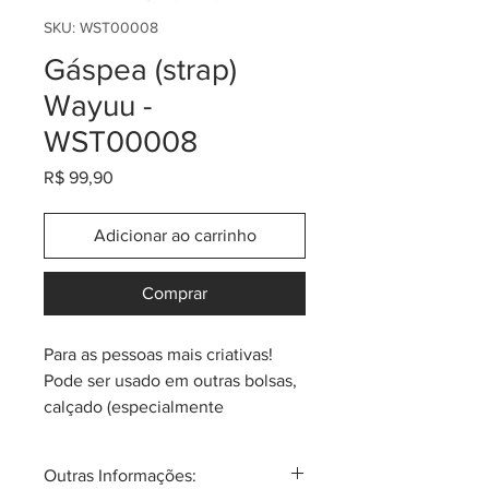
SKU: WST00008
Gáspea (strap)
Wayuu -
WST00008
Preço
R$ 99,90
Adicionar ao carrinho
Comprar
Para as pessoas mais criativas!
Pode ser usado em outras bolsas,
calçado (especialmente
sandálias), ou qualquer outro uso
decorativo/ artístico. Pelo menos 1
Outras Informações:
metro de gáspea costurada,