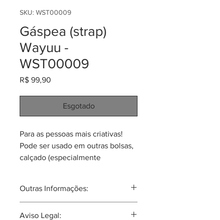
SKU: WST00009
Gáspea (strap)
Wayuu -
WST00009
Preço
R$ 99,90
Esgotado
Para as pessoas mais criativas!
Pode ser usado em outras bolsas,
calçado (especialmente
sandálias), ou qualquer outro uso
decorativo/ artístico. Pelo menos 1
Outras Informações:
metro de gáspea costurada,
podendo chegar a 1,25 metros de
A tribo Wayuu tal vez seja a mais
Aviso Legal:
comprimento se incluir as franjas.
famosa tribu Colombiana no