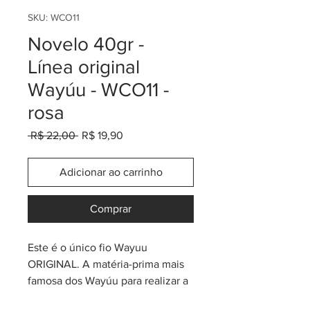
SKU: WCO11
Novelo 40gr -
Línea original
Wayúu - WCO11 -
rosa
Preço
Preço
 R$ 22,00 
R$ 19,90
normal
promocional
Adicionar ao carrinho
Comprar
Este é o único fio Wayuu
ORIGINAL. A matéria-prima mais
famosa dos Wayúu para realizar a
maioria dos seus belos produtos.