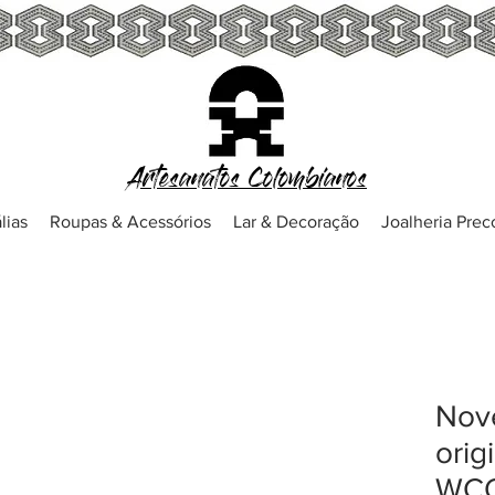
Artesanatos Colombianos
lias
Roupas & Acessórios
Lar & Decoração
Joalheria Pre
Nove
orig
WCO