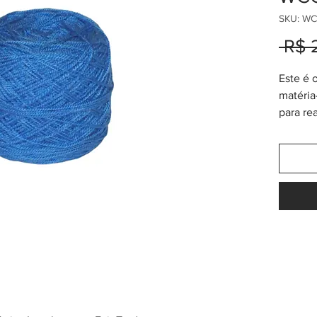
SKU: W
 R$ 
Este é 
matéria
para re
produto
fabrica
comuni
deles. É
com uma
todas a
amar! No
e tingi
produt
reconh
usar co
cooper