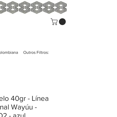
colombiana
Outros Filtros:
lo 40gr - Línea
inal Wayúu -
2 - azul