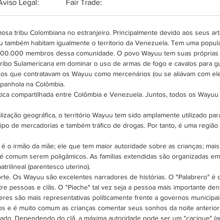
Aviso Legal:
Fair Trade:
para fab
Atualme
mosa tribu Colombiana no estranjeiro. Principalmente devido aos seus art
feitas 
 também habitam igualmente o territorio da Venezuela. Tem uma popu
sendo i
 800.000 membros dessa comunidade. O povo Wayuu tem suas próprias lei
chegara
a tribo Sulamericana em dominar o uso de armas de fogo e cavalos para gu
mas por
os que contratavam os Wayuu como mercenários (ou se aliávam com eles
da atua
espanhola na Colômbia.
cerca d
a compartilhada entre Colômbia e Venezuela. Juntos, todos os Wayuu f
paleta 
lização geográfica, o território Wayuu tem sido amplamente utilizado par
estação
ipo de mercadorias e também tráfico de drogas. Por tanto, é uma regiã
de 40gr
Wayuu. 
é o irmão da mãe; ele que tem maior autoridade sobre as crianças; mai
definit
e é comum serem poligâmicos. As familias extendidas são organizadas
esta lin
trilineal (parentesco uterino).
te. Os Wayuu são excelentes narradores de histórias. O "Palabrero" é q
re pessoas e clãs. O "Piache" tal vez seja a pessoa mais importante dent
eres são mais representativas políticamente frente a governos municipai
hos e é muito comum as crianças comentar seus sonhos da noite anterior 
icado. Dependendo do clã, a máxima autoridade pode ser um "cacique" (