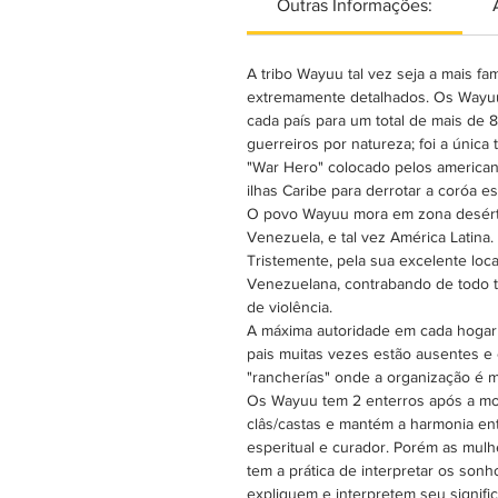
Outras Informações:
A tribo Wayuu tal vez seja a mais fa
extremamente detalhados. Os Wayuu
cada país para um total de mais de
guerreiros por natureza; foi a únic
"War Hero" colocado pelos american
ilhas Caribe para derrotar a coróa 
O povo Wayuu mora em zona desértic
Venezuela, e tal vez América Latina.
Tristemente, pela sua excelente loca
Venezuelana, contrabando de todo t
de violência.
A máxima autoridade em cada hogar 
pais muitas vezes estão ausentes 
"rancherías" onde a organização é ma
Os Wayuu tem 2 enterros após a mor
clâs/castas e mantém a harmonia ent
esperitual e curador. Porém as mulh
tem a prática de interpretar os son
expliquem e interpretem seu signif