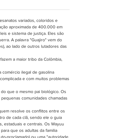
ricar seu fio exclusivo.
nte todas as líneas Wayuu são
esanatos variados, coloridos e
industrialmente, mas seguem
lação aproximada de 400.000 em
nigualáveis e especiais. Já
s e sistema de justiça. Eles são
m a ter 200 cores diferentes,
erra. A palavra "Guajiro" vem do
 causa da logística complexa e
), ao lado de outros lutadores das
l crise econômica, são fabricadas
e 25 cores por vez. Portanto, a
azem a maior tribo da Colômbia,
de cores geralmente varia de
a comércio ilegal de gasolina
 para estação. Os novelos são
o complicada e com muitos problemas
 de peso, igual a tradição
Sua obra de arte de crochê
s do que o mesmo pai biológico. Os
ivamente melhorará com
 em pequenas comunidades chamadas
ha única!
uem resolve os conflitos entre os
ro de cada clã, sendo ele o guia
s, estaduais e centrais. Os Wayuu
para que os adultas da familia
auto-proclamado) ou uma "autoridade