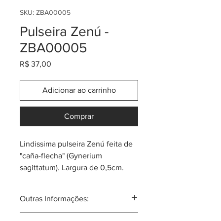
SKU: ZBA00005
Pulseira Zenú -
ZBA00005
Preço
R$ 37,00
Adicionar ao carrinho
Comprar
Lindissima pulseira Zenú feita de
"caña-flecha" (Gynerium
sagittatum). Largura de 0,5cm.
Tem as cores clássicas e também
algumas coloridas.
Outras Informações:
Sempre pergunta pela promoção
ou cupom do momento! Cada
Comunidade atual de