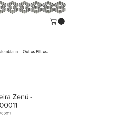
colombiana
Outros Filtros:
eira Zenú -
00011
A00011