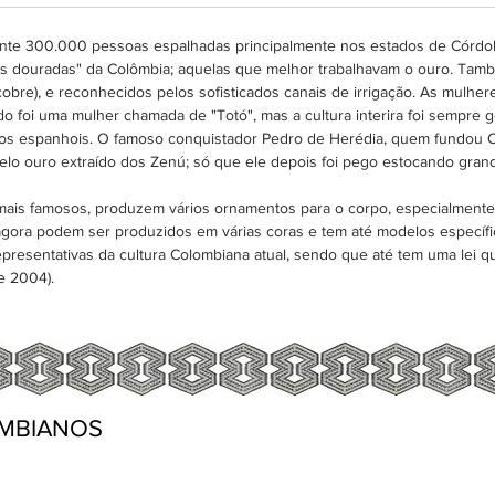
te 300.000 pessoas espalhadas principalmente nos estados de Córdob
uras douradas" da Colômbia; aquelas que melhor trabalhavam o ouro. Ta
bre), e reconhecidos pelos sofisticados canais de irrigação. As mulhere
do foi uma mulher chamada de "Totó", mas a cultura interira foi sempr
os espanhois. O famoso conquistador Pedro de Herédia, quem fundou C
elo ouro extraído dos Zenú; só que ele depois foi pego estocando gran
is famosos, produzem vários ornamentos para o corpo, especialmente p
agora podem ser produzidos em várias coras e tem até modelos específ
epresentativas da cultura Colombiana atual, sendo que até tem uma lei
e 2004).
MBIANOS