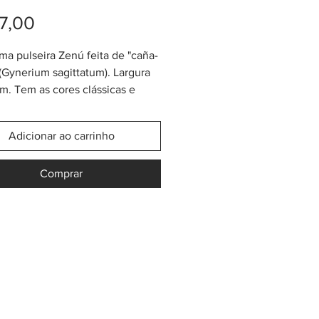
Preço
7,00
ima pulseira Zenú feita de "caña-
 (Gynerium sagittatum). Largura
m. Tem as cores clássicas e
 algumas coloridas.
 pergunta pela promoção ou
Adicionar ao carrinho
do momento! Cada pulseira é
linda, mágica!
Comprar