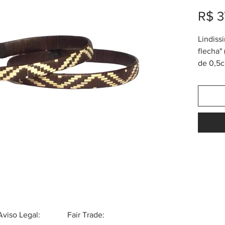
R$ 3
Lindiss
flecha"
de 0,5c
também
Sempre
cupom 
única, 
Aviso Legal:
Fair Trade: