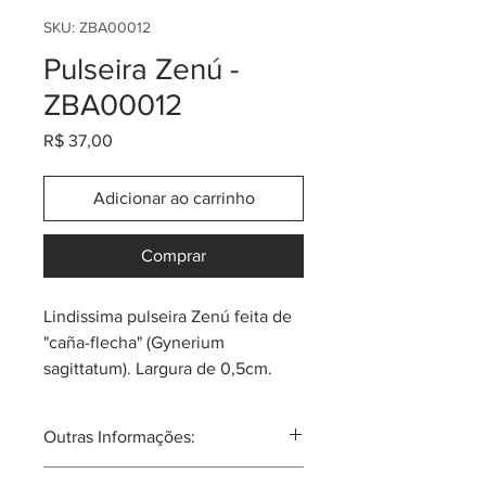
SKU: ZBA00012
Pulseira Zenú -
ZBA00012
Preço
R$ 37,00
Adicionar ao carrinho
Comprar
Lindissima pulseira Zenú feita de
"caña-flecha" (Gynerium
sagittatum). Largura de 0,5cm.
Tem as cores clássicas e também
algumas coloridas.
Outras Informações:
Sempre pergunta pela promoção
ou cupom do momento! Cada
Comunidade atual de