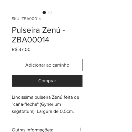
SKU: ZBA00014
Pulseira Zenú -
ZBA00014
Preço
R$ 37,00
Adicionar ao carrinho
Comprar
Lindissima pulseira Zenú feita de
"caña-flecha" (Gynerium
sagittatum). Largura de 0,5cm.
Tem as cores clássicas e também
algumas coloridas.
Outras Informações: