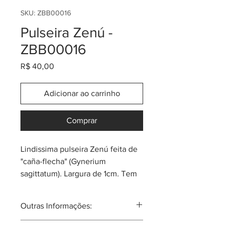
SKU: ZBB00016
Pulseira Zenú -
ZBB00016
Preço
R$ 40,00
Adicionar ao carrinho
Comprar
Lindissima pulseira Zenú feita de
"caña-flecha" (Gynerium
sagittatum). Largura de 1cm. Tem
as cores clássicas e também
algumas coloridas.
Outras Informações:
Sempre pergunta pela promoção
ou cupom do momento! Cada
Comunidade atual de