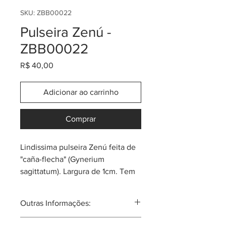
SKU: ZBB00022
Pulseira Zenú -
ZBB00022
Preço
R$ 40,00
Adicionar ao carrinho
Comprar
Lindissima pulseira Zenú feita de
"caña-flecha" (Gynerium
sagittatum). Largura de 1cm. Tem
as cores clássicas e também
algumas coloridas.
Outras Informações:
Sempre pergunta pela promoção
ou cupom do momento! Cada
Comunidade atual de