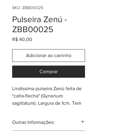
SKU: ZBB00025
Pulseira Zenú -
ZBB00025
Preço
R$ 40,00
Adicionar ao carrinho
Comprar
Lindissima pulseira Zenú feita de
"caña-flecha" (Gynerium
sagittatum). Largura de 1cm. Tem
as cores clássicas e também
algumas coloridas.
Outras Informações:
Sempre pergunta pela promoção
ou cupom do momento! Cada
Comunidade atual de