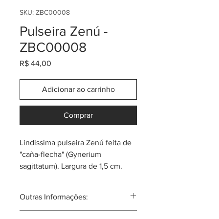
SKU: ZBC00008
Pulseira Zenú -
ZBC00008
Preço
R$ 44,00
Adicionar ao carrinho
Comprar
Lindissima pulseira Zenú feita de
"caña-flecha" (Gynerium
sagittatum). Largura de 1,5 cm.
Tem as cores clássicas e também
algumas coloridas.
Outras Informações:
Sempre pergunta pela promoção
ou cupom do momento! Cada
Comunidade atual de