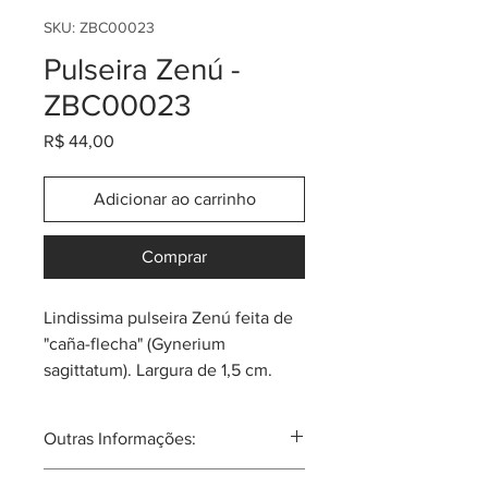
SKU: ZBC00023
Pulseira Zenú -
ZBC00023
Preço
R$ 44,00
Adicionar ao carrinho
Comprar
Lindissima pulseira Zenú feita de
"caña-flecha" (Gynerium
sagittatum). Largura de 1,5 cm.
Tem as cores clássicas e também
algumas coloridas.
Outras Informações:
Sempre pergunta pela promoção
ou cupom do momento! Cada
Comunidade atual de