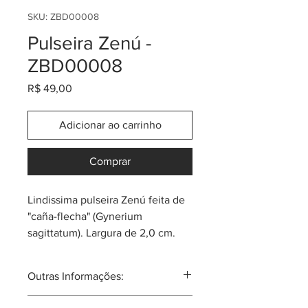
SKU: ZBD00008
Pulseira Zenú -
ZBD00008
Preço
R$ 49,00
Adicionar ao carrinho
Comprar
Lindissima pulseira Zenú feita de
"caña-flecha" (Gynerium
sagittatum). Largura de 2,0 cm.
Tem as cores clássicas e também
algumas coloridas.
Outras Informações:
Sempre pergunta pela promoção
ou cupom do momento! Cada
Comunidade atual de