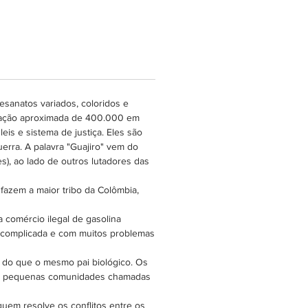
esanatos variados, coloridos e
lação aproximada de 400.000 em
s e sistema de justiça. Eles são
erra. A palavra "Guajiro" vem do
), ao lado de outros lutadores das
azem a maior tribo da Colômbia,
a comércio ilegal de gasolina
o complicada e com muitos problemas
s do que o mesmo pai biológico. Os
 em pequenas comunidades chamadas
uem resolve os conflitos entre os