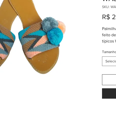
SKU: WA
R$ 2
Palmilha
feito d
típicos
verific
Tamanh
Decora
Combina
Seleci
chapéu