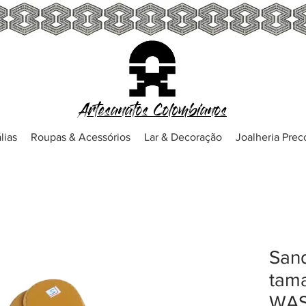
Artesanatos Colombianos
lias
Roupas & Acessórios
Lar & Decoração
Joalheria Pre
Sand
tama
WAS