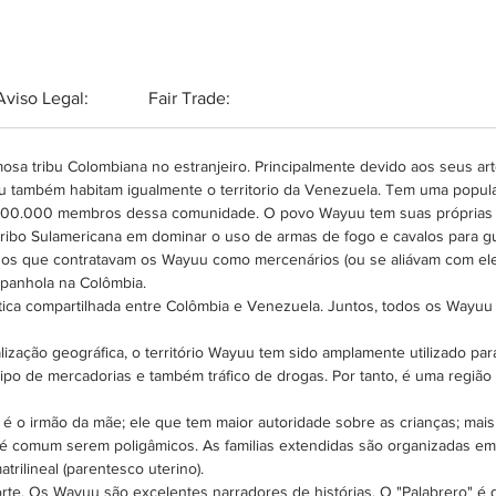
Aviso Legal:
Fair Trade:
mosa tribu Colombiana no estranjeiro. Principalmente devido aos seus art
 também habitam igualmente o territorio da Venezuela. Tem uma popu
 800.000 membros dessa comunidade. O povo Wayuu tem suas próprias lei
a tribo Sulamericana em dominar o uso de armas de fogo e cavalos para gu
os que contratavam os Wayuu como mercenários (ou se aliávam com eles
espanhola na Colômbia.
a compartilhada entre Colômbia e Venezuela. Juntos, todos os Wayuu f
lização geográfica, o território Wayuu tem sido amplamente utilizado par
ipo de mercadorias e também tráfico de drogas. Por tanto, é uma regiã
é o irmão da mãe; ele que tem maior autoridade sobre as crianças; mai
e é comum serem poligâmicos. As familias extendidas são organizadas
trilineal (parentesco uterino).
te. Os Wayuu são excelentes narradores de histórias. O "Palabrero" é q