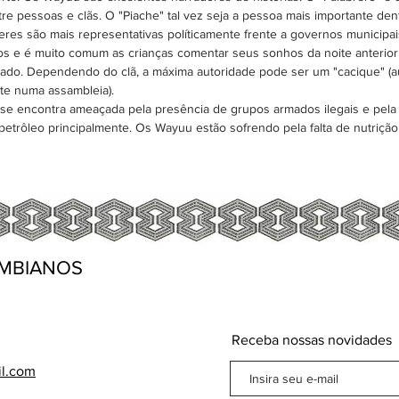
re pessoas e clãs. O "Piache" tal vez seja a pessoa mais importante dent
eres são mais representativas políticamente frente a governos municipai
hos e é muito comum as crianças comentar seus sonhos da noite anterior 
icado. Dependendo do clã, a máxima autoridade pode ser um "cacique" (
nte numa assambleia).
 encontra ameaçada pela presência de grupos armados ilegais e pela 
 petrôleo principalmente. Os Wayuu estão sofrendo pela falta de nutriçã
MBIANOS
Receba nossas novidades
il.com