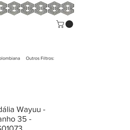
colombiana
Outros Filtros:
ália Wayuu -
nho 35 -
01073