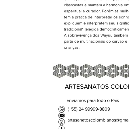
clâs/castas e mantém a harmonia ent
esperitual e curador. Porém as mulh
tem a prática de interpretar os son
expliquem e interpretem seu signif
tradicional" (elegida democráticame
A sobrevivênça dos Wayuu também se
parte de multinacionais do carvão e
crianças.
ARTESANATOS COLO
Enviamos para todo o País
(+55) 24 99999-8809
artesanatoscolombianos@gma