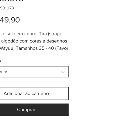
S01073
Preço
49,90
 e sola em couro. Tira (strap)
e algodão com cores e desenhos
 Wayuu. Tamanhos 35 - 40 (Favor
ar tamanho antes da compra.
o
*
ção de 3 mini pom-poms.
 perfeito com as bolsas e
onar
s Wayuu!
Adicionar ao carrinho
Comprar