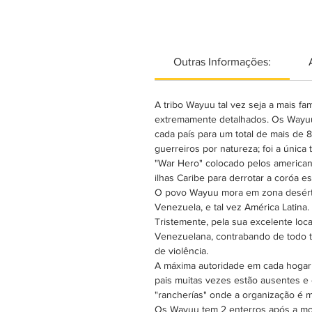
Outras Informações:
A tribo Wayuu tal vez seja a mais fa
extremamente detalhados. Os Wayuu
cada país para um total de mais de
guerreiros por natureza; foi a únic
"War Hero" colocado pelos american
ilhas Caribe para derrotar a coróa 
O povo Wayuu mora em zona desértic
Venezuela, e tal vez América Latina.
Tristemente, pela sua excelente loca
Venezuelana, contrabando de todo t
de violência.
A máxima autoridade em cada hogar 
pais muitas vezes estão ausentes 
"rancherías" onde a organização é ma
Os Wayuu tem 2 enterros após a mor