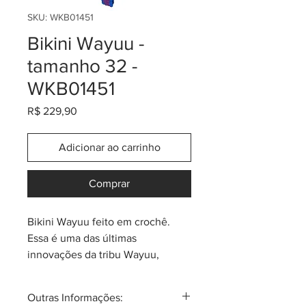
SKU: WKB01451
Bikini Wayuu -
tamanho 32 -
WKB01451
Preço
R$ 229,90
Adicionar ao carrinho
Comprar
Bikini Wayuu feito em crochê.
Essa é uma das últimas
innovações da tribu Wayuu,
trazida a tona pelas novas
gerações de artesãs. Na praia,
Outras Informações:
piscina ou simplesmente para