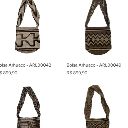
olsa Arhuaco - ARL00042
Bolsa Arhuaco - ARL00049
reço
Preço
$ 899,90
R$ 899,90