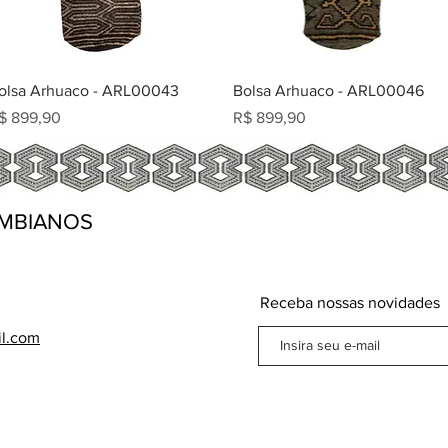
olsa Arhuaco - ARL00043
Bolsa Arhuaco - ARL00046
reço
Preço
$ 899,90
R$ 899,90
MBIANOS
Receba nossas novidades
il.com