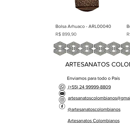
Bolsa Arhuaco - ARL00040
B
Preço
P
R$ 899,90
R
ARTESANATOS COLO
Enviamos para todo o País
(+55) 24 99999-8809
artesanatoscolombianos@gma
@artesanatoscolombianos
Artesanatos Colombianos