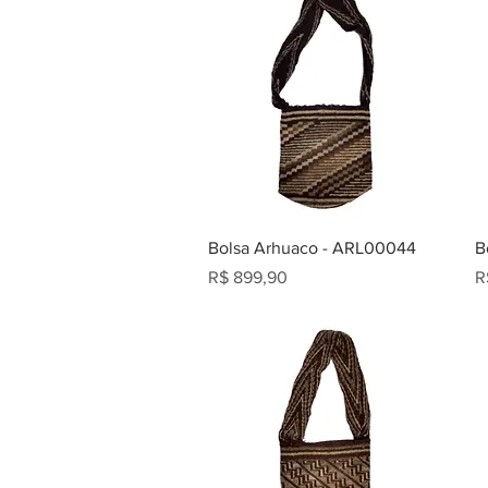
Bolsa Arhuaco - ARL00044
B
Preço
P
R$ 899,90
R