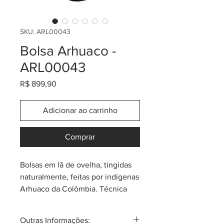
SKU: ARL00043
Bolsa Arhuaco -
ARL00043
Preço
R$ 899,90
Adicionar ao carrinho
Comprar
Bolsas em lã de ovelha, tingidas
naturalmente, feitas por indígenas
Arhuaco da Colômbia. Técnica
ancestral com mais de 2 milénios
de existência. Cada bolsa tem um
Outras Informações: