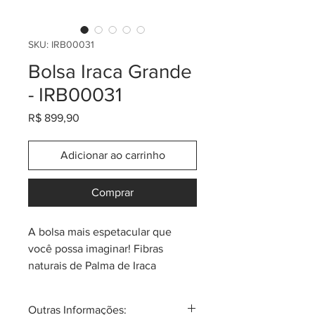
SKU: IRB00031
Bolsa Iraca Grande
- IRB00031
Preço
R$ 899,90
Adicionar ao carrinho
Comprar
A bolsa mais espetacular que
você possa imaginar! Fibras
naturais de Palma de Iraca
(também conhecida como "paja
toquilla"). Produzida na região
Outras Informações: