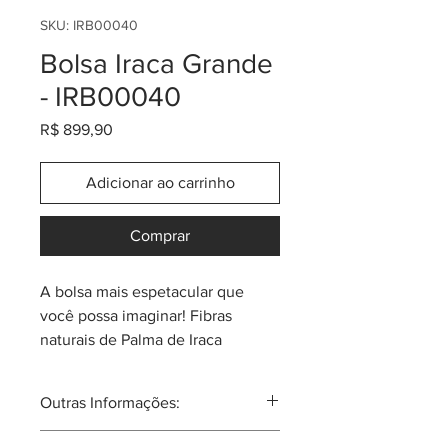
SKU: IRB00040
Bolsa Iraca Grande
- IRB00040
Preço
R$ 899,90
Adicionar ao carrinho
Comprar
A bolsa mais espetacular que
você possa imaginar! Fibras
naturais de Palma de Iraca
(também conhecida como "paja
toquilla"). Produzida na região
Outras Informações:
sud-oeste da Colômbia. Cada
peça uma obra de arte!
Aunque já extinta, podesse dizer que