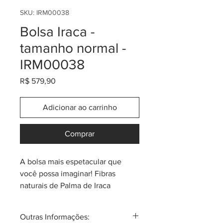
SKU: IRM00038
Bolsa Iraca -
tamanho normal -
IRM00038
Preço
R$ 579,90
Adicionar ao carrinho
Comprar
A bolsa mais espetacular que
você possa imaginar! Fibras
naturais de Palma de Iraca
(também conhecida como "paja
toquilla"). Produzida na região
Outras Informações:
sud-oeste da Colômbia. Cada