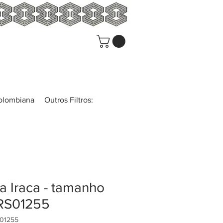
colombiana
Outros Filtros:
a Iraca - tamanho
IRS01255
S01255