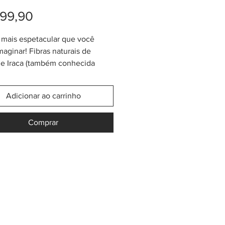
Preço
99,90
 mais espetacular que você
maginar! Fibras naturais de
e Iraca (também conhecida
aja toquilla"). Produzida na
sud-oeste da Colômbia. Cada
Adicionar ao carrinho
a obra de arte!
feitas por comunidades semi-
Comprar
as do sul-oeste da Colômbia.
o aproximado da bolsa
 (S): 24-25cm de altura (as alças
ura adicional de 17-18cm) x 44-
 largura. Base ovalada com
s de 23cm x 13cm.