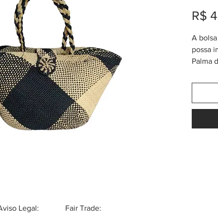
R$ 4
A bolsa
possa i
Palma d
como "p
região 
peça um
Bolsas 
indígen
Tamanh
pequena
tem alt
48cm de
medida
Aviso Legal:
Fair Trade: