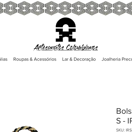
Artesanatos Colombianos
lias
Roupas & Acessórios
Lar & Decoração
Joalheria Pre
Bols
S - 
SKU: IR