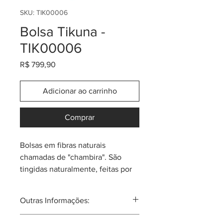
SKU: TIK00006
Bolsa Tikuna -
TIK00006
Preço
R$ 799,90
Adicionar ao carrinho
Comprar
Bolsas em fibras naturais
chamadas de "chambira". São
tingidas naturalmente, feitas por
indígenas Tikuna (ou Ticuna) da
Colômbia (região amazónica).
Outras Informações:
Técnica ancestral única.
Tamanho aproximado de 28cm
Chambira = (Fibra natural), da "Palma