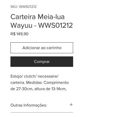
SKU: WWS01212
Carteira Meia-lua
Wayuu - WWS01212
Preço
R$ 149,90
Adicionar ao carrinho
Comprar
Estojo/ clutch/ necessaire/
carteira. Medidas: Comprimento
de 27-30cm, altura de 13-14cm,
profundidade de 1cm. Produtos
únicos e mágicos! Feitos pela
Outras Informações:
tribo Wayuu do norte da
Colômbia. O acabamento é
A tribo Wayuu tal vez seja a mais