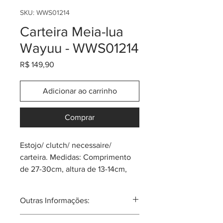
SKU: WWS01214
Carteira Meia-lua
Wayuu - WWS01214
Preço
R$ 149,90
Adicionar ao carrinho
Comprar
Estojo/ clutch/ necessaire/
carteira. Medidas: Comprimento
de 27-30cm, altura de 13-14cm,
profundidade de 1cm. Produtos
únicos e mágicos! Feitos pela
Outras Informações:
tribo Wayuu do norte da
Colômbia. O acabamento é
A tribo Wayuu tal vez seja a mais