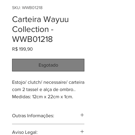
SKU: WWB01218
Carteira Wayuu
Collection -
WWB01218
Preço
R$ 199,90
Esgotado
Estojo/ clutch/ necessaire/ carteira
com 2 tassel e alça de ombro..
Medidas: 12cm x 22cm x 1cm.
Produtos únicos e mágicos! Feitos
pela tribo Wayuu do norte da
Outras Informações:
Colômbia. O acabamento é feito
na técnica de "tapizado Wayuu".
A tribo Wayuu tal vez seja a mais
Aviso Legal:
Para qualquer ocasião. Combina
famosa tribu Colombiana no