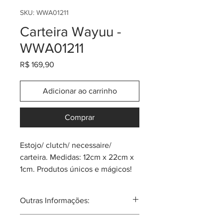
SKU: WWA01211
Carteira Wayuu -
WWA01211
Preço
R$ 169,90
Adicionar ao carrinho
Comprar
Estojo/ clutch/ necessaire/
carteira. Medidas: 12cm x 22cm x
1cm. Produtos únicos e mágicos!
Feitos pela tribo Wayuu do norte
da Colômbia. O acabamento é
Outras Informações:
feito na técnica de "tapizado
Wayuu". Para qualquer ocasião.
A tribo Wayuu tal vez seja a mais