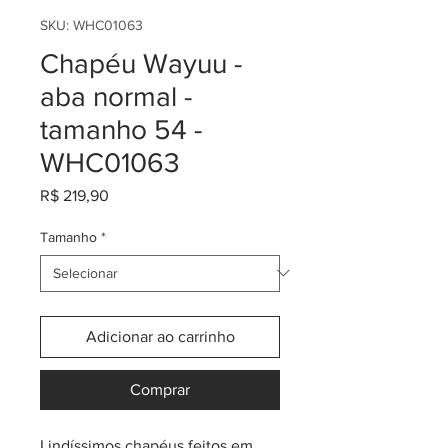
SKU: WHC01063
Chapéu Wayuu -
aba normal -
tamanho 54 -
WHC01063
Preço
R$ 219,90
Tamanho
*
Adicionar ao carrinho
Comprar
Lindíssimos chapéus feitos em