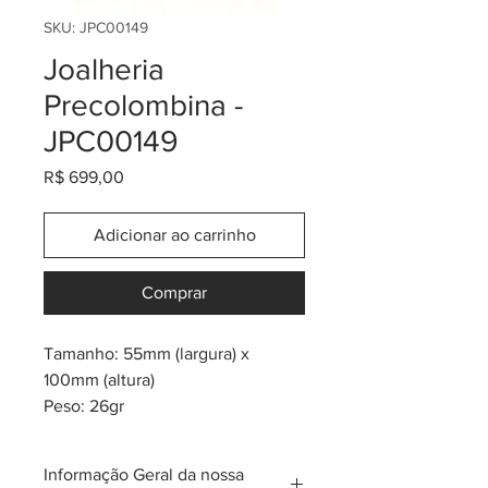
SKU: JPC00149
Joalheria
Precolombina -
JPC00149
Preço
R$ 699,00
Adicionar ao carrinho
Comprar
Tamanho: 55mm (largura) x
100mm (altura)
Peso: 26gr
Banho de ouro 24K
* inspiração na tribo pre-
Informação Geral da nossa
colombiana Quimbaya, Tolima,