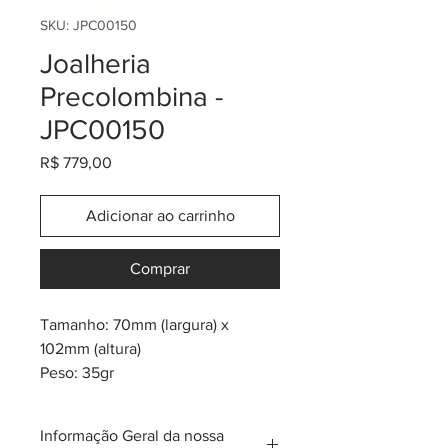
SKU: JPC00150
Joalheria
Precolombina -
JPC00150
Preço
R$ 779,00
Adicionar ao carrinho
Comprar
Tamanho: 70mm (largura) x
102mm (altura)
Peso: 35gr
Banho de ouro 24K
* inspiração na tribo pre-
Informação Geral da nossa
colombiana Quimbaya, Tolima,