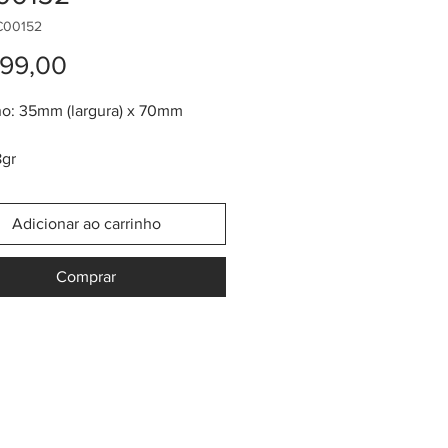
C00152
Preço
99,00
o: 35mm (largura) x 70mm
8gr
de ouro 24K
ração na tribo pre-colombiana
Adicionar ao carrinho
Comprar