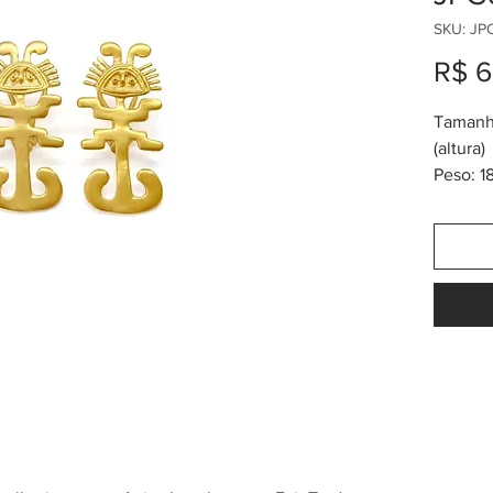
SKU: JP
R$ 6
Tamanh
(altura)
Peso: 1
Banho 
* inspi
Tolima