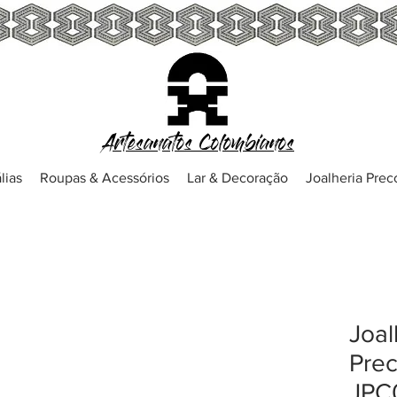
Artesanatos Colombianos
lias
Roupas & Acessórios
Lar & Decoração
Joalheria Pre
Joal
Prec
JPC