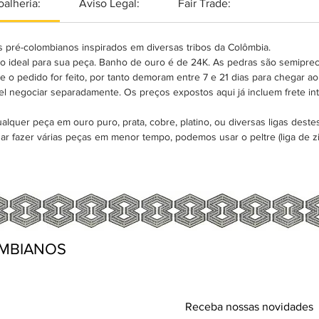
oalheria:
Aviso Legal:
Fair Trade:
 pré-colombianos inspirados em diversas tribos da Colômbia.
ão ideal para sua peça. Banho de ouro é de 24K. As pedras são semipre
 o pedido for feito, por tanto demoram entre 7 e 21 dias para chegar ao 
l negociar separadamente. Os preços expostos aqui já incluem frete in
quer peça em ouro puro, prata, cobre, platino, ou diversas ligas destes 
ar fazer várias peças em menor tempo, podemos usar o peltre (liga de zi
MBIANOS
Receba nossas novidades