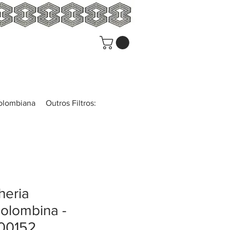
colombiana
Outros Filtros:
heria
olombina -
00152