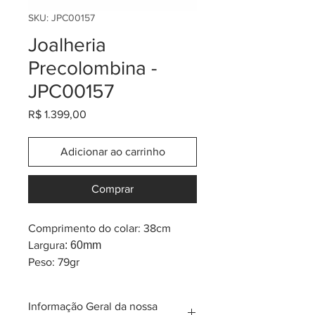
SKU: JPC00157
Joalheria
Precolombina -
JPC00157
Preço
R$ 1.399,00
Adicionar ao carrinho
Comprar
Comprimento do colar: 38cm
Largura
: 60mm
Peso: 79gr
Banho de ouro 24K
* inspiração na tribo pre-
Informação Geral da nossa
colombiana Quimbaya