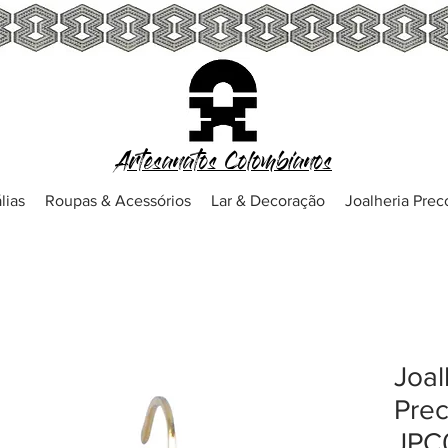
Artesanatos Colombianos
lias
Roupas & Acessórios
Lar & Decoração
Joalheria Pre
Joal
Prec
JPC