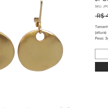
SKU: JP
 R$ 
Tamanh
(altura)
Peso: 3
Banho 
* inspi
Zenú, M