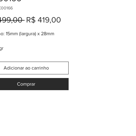
C00166
Preço
Preço
499,00 
R$ 419,00
normal
promocional
o: 15mm (largura) x 28mm
gr
de ouro 24K
ração na tribo pre-colombiana
Adicionar ao carrinho
uisca e Tolima
Comprar