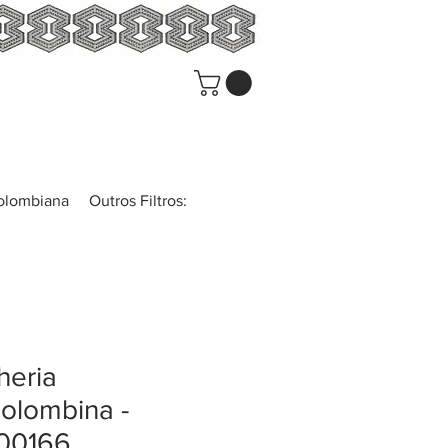
colombiana
Outros Filtros:
heria
olombina -
00166