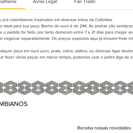
oalheria:
Aviso Legal:
Fair Trade:
 pré-colombianos inspirados em diversas tribos da Colômbia.
ão ideal para sua peça. Banho de ouro é de 24K. As pedras são semipre
 o pedido for feito, por tanto demoram entre 7 e 21 dias para chegar ao 
l negociar separadamente. Os preços expostos aqui já incluem frete in
quer peça em ouro puro, prata, cobre, platino, ou diversas ligas destes 
ar fazer várias peças em menor tempo, podemos usar o peltre (liga de zi
MBIANOS
Receba nossas novidades