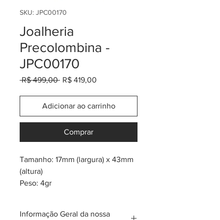
SKU: JPC00170
Joalheria
Precolombina -
JPC00170
Preço
Preço
 R$ 499,00 
R$ 419,00
normal
promocional
Adicionar ao carrinho
Comprar
Tamanho: 17mm (largura) x 43mm
(altura)
Peso: 4gr
Banho de ouro 24K
* inspiração na tribo pre-
Informação Geral da nossa
colombiana Muisca, Calima,