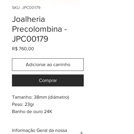
SKU: JPC00179
Joalheria
Precolombina -
JPC00179
Preço
R$ 760,00
Adicionar ao carrinho
Comprar
Tamanho: 38mm (diámetro)
Peso: 23gr
Banho de ouro 24K
* inspiração na tribo pre-
colombiana Zenú
Informação Geral da nossa