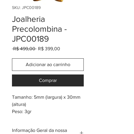
SKU: JPC00189
Joalheria
Precolombina -
JPC00189
Preço
Preço
 R$ 499,00 
R$ 399,00
normal
promocional
Adicionar ao carrinho
Comprar
Tamanho: 5mm (largura) x 30mm
(altura)
Peso: 3gr
Banho de ouro 24K
* inspiração na tribo pre-
Informação Geral da nossa
colombiana Urabá e Quimbaya