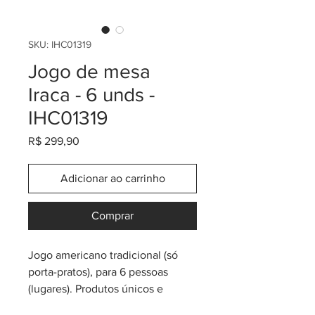
SKU: IHC01319
Jogo de mesa
Iraca - 6 unds -
IHC01319
Preço
R$ 299,90
Adicionar ao carrinho
Comprar
Jogo americano tradicional (só
porta-pratos), para 6 pessoas
(lugares). Produtos únicos e
mágicos! Feitos em Sandoná,