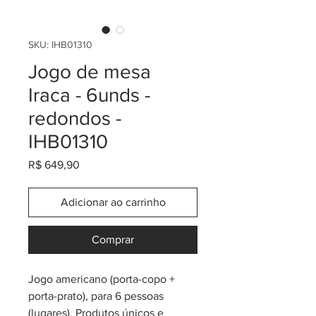
SKU: IHB01310
Jogo de mesa
Iraca - 6unds -
redondos -
IHB01310
Preço
R$ 649,90
Adicionar ao carrinho
Comprar
Jogo americano (porta-copo +
porta-prato), para 6 pessoas
(lugares). Produtos únicos e