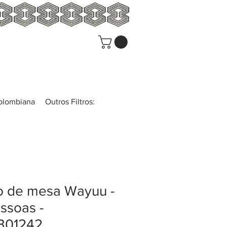
colombiana
Outros Filtros:
o de mesa Wayuu -
ssoas -
01242