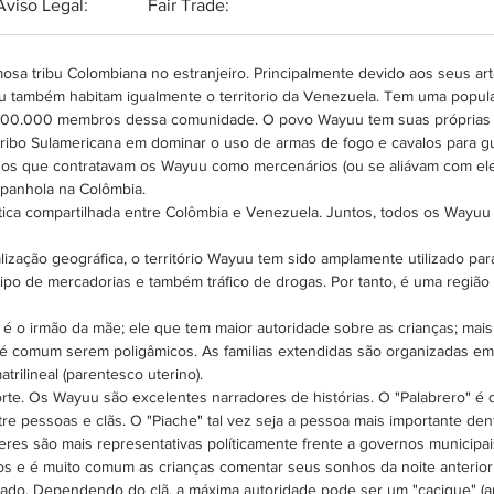
Aviso Legal:
Fair Trade:
mosa tribu Colombiana no estranjeiro. Principalmente devido aos seus art
 também habitam igualmente o territorio da Venezuela. Tem uma popu
 800.000 membros dessa comunidade. O povo Wayuu tem suas próprias lei
a tribo Sulamericana em dominar o uso de armas de fogo e cavalos para gu
os que contratavam os Wayuu como mercenários (ou se aliávam com eles
espanhola na Colômbia.
a compartilhada entre Colômbia e Venezuela. Juntos, todos os Wayuu f
lização geográfica, o território Wayuu tem sido amplamente utilizado par
ipo de mercadorias e também tráfico de drogas. Por tanto, é uma regiã
é o irmão da mãe; ele que tem maior autoridade sobre as crianças; mai
e é comum serem poligâmicos. As familias extendidas são organizadas
trilineal (parentesco uterino).
te. Os Wayuu são excelentes narradores de histórias. O "Palabrero" é q
re pessoas e clãs. O "Piache" tal vez seja a pessoa mais importante dent
eres são mais representativas políticamente frente a governos municipai
hos e é muito comum as crianças comentar seus sonhos da noite anterior 
icado. Dependendo do clã, a máxima autoridade pode ser um "cacique" (