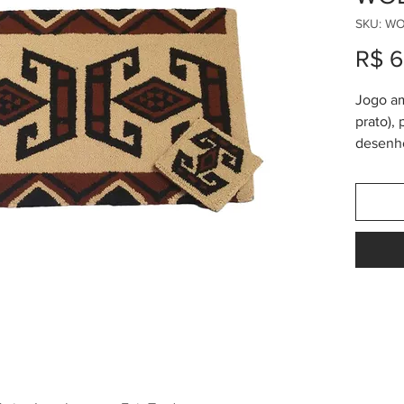
SKU: W
R$ 6
Jogo am
prato),
desenho
mágicos
norte d
feito n
mas o f
maior p
Medidas
x 28cm.
tribo W
Também
qualque
qualque