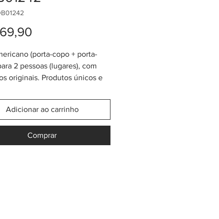
OB01242
Preço
69,90
ericano (porta-copo + porta-
 para 2 pessoas (lugares), com
s originais. Produtos únicos e
! Feitos pela tribo Wayuu do
a Colômbia. O acabamento é
Adicionar ao carrinho
a técnica de "tapizado Wayuu",
undo e revestido em couro para
Comprar
roteção.
 aproximadas porta-prato: 40cm
 Porta-copo: 10cm x 10cm. A
ayuu não para de inovar!
 fazemos por encomenda em
r combinação de cores e
r desenho.