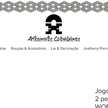
Artesanatos Colombianos
lias
Roupas & Acessórios
Lar & Decoração
Joalheria Pre
Jog
2 pe
WOB