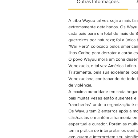
Outras Informações:
A tribo Wayuu tal vez seja a mais fa
extremamente detalhados. Os Wayuu
cada país para um total de mais de
guerreiros por natureza; foi a únic
"War Hero" colocado pelos american
ilhas Caribe para derrotar a coróa 
O povo Wayuu mora em zona desértic
Venezuela, e tal vez América Latina.
Tristemente, pela sua excelente loca
Venezuelana, contrabando de todo t
de violência.
A máxima autoridade em cada hogar 
pais muitas vezes estão ausentes 
"rancherías" onde a organização é ma
Os Wayuu tem 2 enterros após a mor
clâs/castas e mantém a harmonia ent
esperitual e curador. Porém as mulh
tem a prática de interpretar os son
expliquem e interpretem seu signif