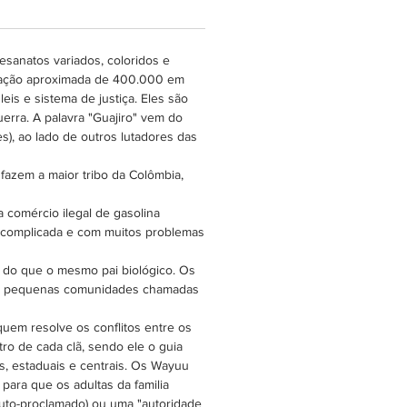
esanatos variados, coloridos e
lação aproximada de 400.000 em
s e sistema de justiça. Eles são
erra. A palavra "Guajiro" vem do
), ao lado de outros lutadores das
azem a maior tribo da Colômbia,
a comércio ilegal de gasolina
o complicada e com muitos problemas
s do que o mesmo pai biológico. Os
 em pequenas comunidades chamadas
uem resolve os conflitos entre os
ro de cada clã, sendo ele o guia
s, estaduais e centrais. Os Wayuu
para que os adultas da familia
auto-proclamado) ou uma "autoridade