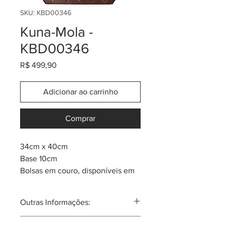
SKU: KBD00346
Kuna-Mola -
KBD00346
Preço
R$ 499,90
Adicionar ao carrinho
Comprar
34cm x 40cm
Base 10cm
Bolsas em couro, disponíveis em
até 13 cores diferentes.
Cada peça tem um componente
Outras Informações:
de arte Mola da tribo Kuna.
Mola: um quadro de tecido em
A mola nas mulheres Kuna, sempre é